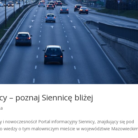
cy – poznaj Siennicę bliżej
ka
ury i nowoczesności! Portal informacyjny Siennicy, znajdujący się pod
ódło wiedzy o tym malowniczym mieście w województwie Mazowieckim