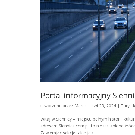
Portal informacyjny Sienni
utworzone przez
Marek
|
kwi 25, 2024
|
Turyst
Witaj w Siennicy – miejscu pełnym historii, kult
adresem Siennica.com.pl, to niezastąpione źr
Zawierając sekcje takie jak...