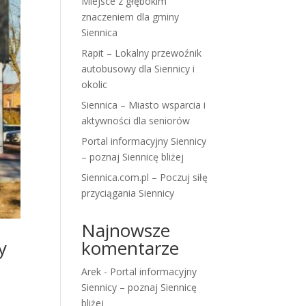
Miejsce z głębokim
znaczeniem dla gminy
Siennica
Rapit – Lokalny przewoźnik
autobusowy dla Siennicy i
okolic
Siennica – Miasto wsparcia i
aktywności dla seniorów
Portal informacyjny Siennicy
– poznaj Siennicę bliżej
Siennica.com.pl – Poczuj siłę
przyciągania Siennicy
Najnowsze
komentarze
y
Arek
-
Portal informacyjny
Siennicy – poznaj Siennicę
bliżej